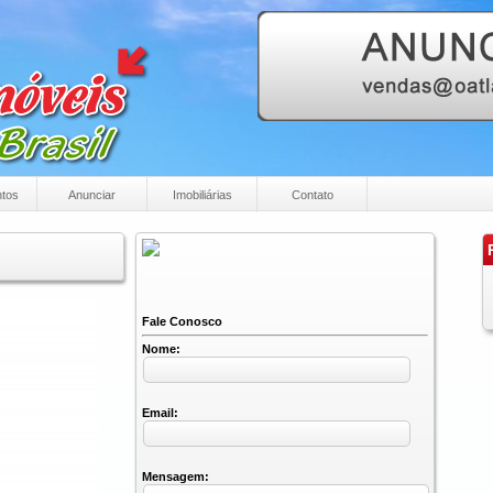
tos
Anunciar
Imobiliárias
Contato
P
Fale Conosco
Nome:
Email:
Mensagem: