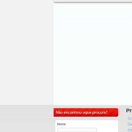
Pr
Si
De
Nome
Ot