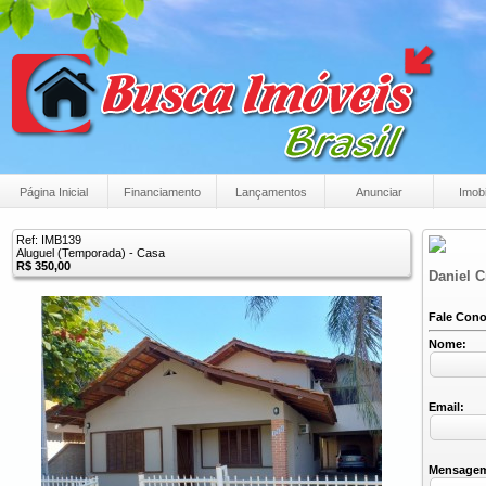
Página Inicial
Financiamento
Lançamentos
Anunciar
Imobi
Ref: IMB139
Aluguel (Temporada) - Casa
R$ 350,00
Daniel C
Fale Con
Nome:
Email:
Mensage