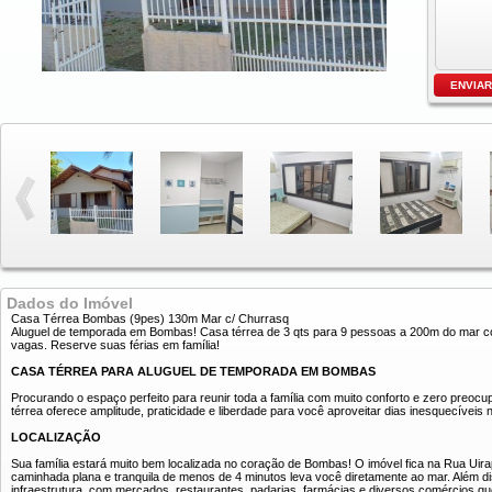
Dados do Imóvel
Casa Térrea Bombas (9pes) 130m Mar c/ Churrasq
Aluguel de temporada em Bombas! Casa térrea de 3 qts para 9 pessoas a 200m do mar co
vagas. Reserve suas férias em família!
CASA TÉRREA PARA ALUGUEL DE TEMPORADA EM BOMBAS
Procurando o espaço perfeito para reunir toda a família com muito conforto e zero preo
térrea oferece amplitude, praticidade e liberdade para você aproveitar dias inesquecíve
LOCALIZAÇÃO
Sua família estará muito bem localizada no coração de Bombas! O imóvel fica na Rua Uir
caminhada plana e tranquila de menos de 4 minutos leva você diretamente ao mar. Além d
infraestrutura, com mercados, restaurantes, padarias, farmácias e diversos comércios que