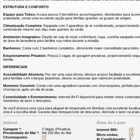
ESTRUTURA E CONFORTO
Espaço para Todos:
A casa possui 3 dormitórios aconchegantes, distribuídos para acom
praticidade, sendo uma excelente opção para famílias grandes ou grupos de amigos.
Climatização Completa:
Equipada com 3 aparelhos de ar-condicionado, proporcionando 
confortáveis mesmo nos dias mais quentes do verão.
Ambientes Integrados:
Dispõe de sala de estar confortável, copa, cozinha equipada com
de área de lavanderia para facilitar sua rotina durante a estadia.
Banheiros:
Conta com 2 banheiros completos, oferecendo maior comodidade para todos
Estacionamento Privativo:
Possui 2 vagas de garagem privativas, proporcionando segur
família.
DIFERENCIAIS
Acessibilidade Absoluta:
Por ser uma casa térrea, oferece acesso facilitado e excelent
para famílias com crianças pequenas, idosos ou pessoas que valorizam praticidade.
Momento Gourmet:
Conta com uma agradável varanda com churrasqueira, perfeita para r
churrascos após um dia de praia.
Conectividade e Entretenimento:
Internet Wi-Fi disponível para manter todos conectado
momentos de lazer e descanso.
Se você procura uma casa para aluguel de temporada em Bombas com excelente localizaçã
esta é a escolha ideal. Garanta dias inesquecíveis de descanso, diversão e lazer na prai
Imóvel
Área de Lazer
Garagem *:
2 Vagas (Privativa)
Internet Wifi:
Proximidade do Mar *:
Até 200 Mts do Mar
Micro-ondas:
Churrasqueira:
Ar Condicionado:
3