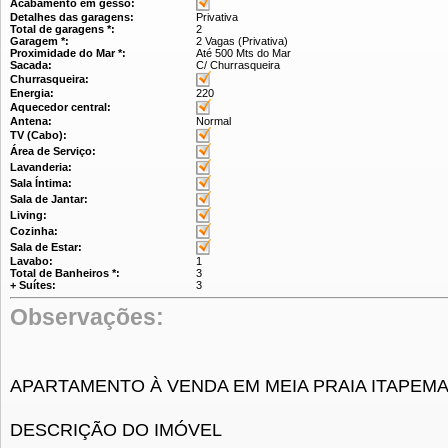
Acabamento em gesso:
Detalhes das garagens:
Privativa
Total de garagens *:
2
Garagem *:
2 Vagas (Privativa)
Proximidade do Mar *:
Até 500 Mts do Mar
Sacada:
C/ Churrasqueira
Churrasqueira:
Energia:
220
Aquecedor central:
Antena:
Normal
TV (Cabo):
Área de Serviço:
Lavanderia:
Sala Íntima:
Sala de Jantar:
Living:
Cozinha:
Sala de Estar:
Lavabo:
1
Total de Banheiros *:
3
+ Suítes:
3
Observações:
APARTAMENTO À VENDA EM MEIA PRAIA ITAPEM
DESCRIÇÃO DO IMÓVEL