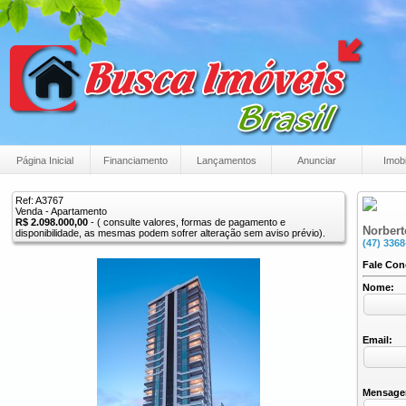
Página Inicial
Financiamento
Lançamentos
Anunciar
Imobi
Ref: A3767
Venda - Apartamento
R$ 2.098.000,00
- ( consulte valores, formas de pagamento e
Norbert
disponibilidade, as mesmas podem sofrer alteração sem aviso prévio).
(47) 3368
Fale Co
Nome:
Email:
Mensage