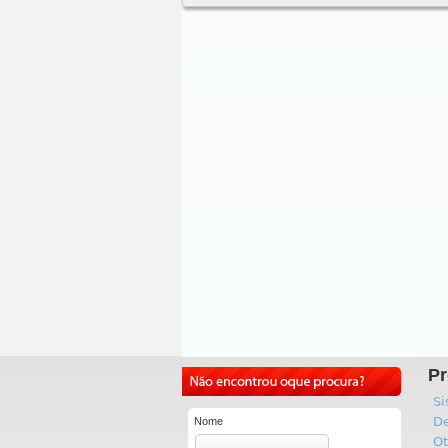
Pr
Si
De
Nome
Ot