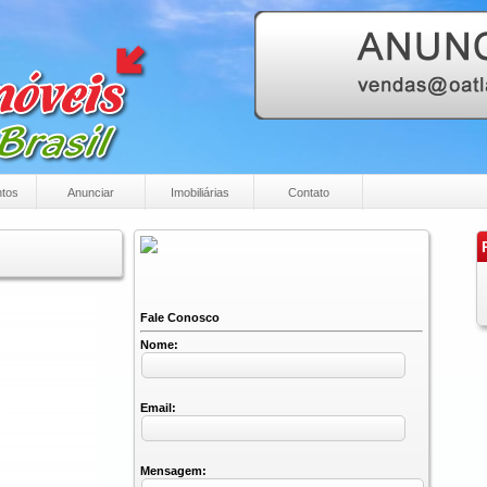
tos
Anunciar
Imobiliárias
Contato
P
Fale Conosco
Nome:
Email:
Mensagem: