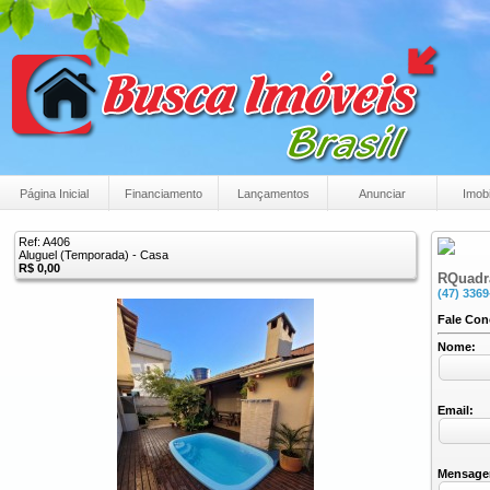
Página Inicial
Financiamento
Lançamentos
Anunciar
Imobi
Ref: A406
Aluguel (Temporada) - Casa
R$ 0,00
RQuadr
(47) 3369
Fale Co
Nome:
Email:
Mensage