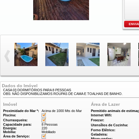
Dados do Imóvel
CASA 03 DORMITÓRIOS PARA 8 PESSOAS
OBS: NÃO DISPONIBILIZAMOS ROUPAS DE CAMA E TOALHAS DE BANHO.
Imóvel
Área de Lazer
Proximidade do Mar *:
Acima de 1000 Mts do Mar
Permitido animais de estimaç
Piscina:
Internet Wifi:
Churrasqueira:
Freezer:
Capacidade para:
8 Pessoas
Utensílios de Cozinha:
Energia:
220
Forno Elétrico:
Mobilia:
Mobiliado
Geladeira:
Área de Serviço:
Micro-ondas: