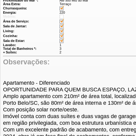
Proximidade do Mar *:
Até 500 Mts do Mar
Área Extra:
Terraço
Churrasqueira:
Energia:
220
Mobilia:
Área de Serviço:
Sala de Jantar:
Living:
Cozinha:
Sala de Estar:
Lavabo:
1
Total de Banheiros *:
3
+ Suítes:
2
Observações:
Apartamento - Diferenciado
OPORTUNIDADE PARA QUEM BUSCA ESPAÇO, LA
Amplo apartamento com 210m² de área total, localiza
Porto Belo/SC, são 80m² de área interna e 130m² de á
Com posição solar norte/oeste.
Imóvel conta com duas suítes e duas vagas de garage
em região privilegiada, com boa estrutura urbanística e
Com um excelente padrão de acabamento, com entrega 