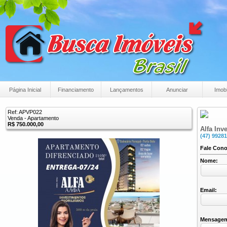
Página Inicial
Financiamento
Lançamentos
Anunciar
Imobi
Ref: APVP022
Venda - Apartamento
R$ 750.000,00
Alfa Inv
(47) 99281
Fale Con
Nome:
Email:
Mensage