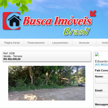
Página Inicial
Financiamento
Lançamentos
Anunciar
Imobi
Ref: 1036
Venda - Terreno
R$ 450.000,00
Eduardo 
(47) 99131
Fale Con
Nome:
Email:
Mensage