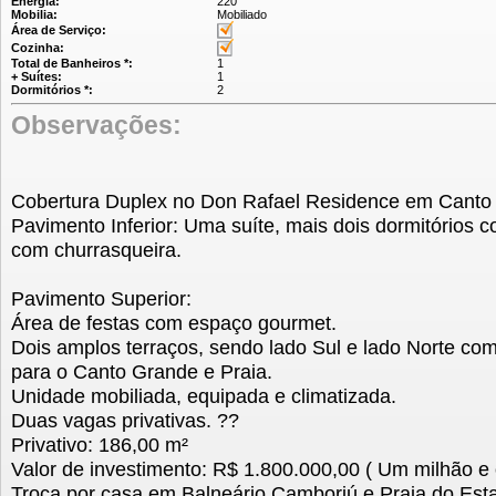
Energia:
220
Mobilia:
Mobiliado
Área de Serviço:
Cozinha:
Total de Banheiros *:
1
+ Suítes:
1
Dormitórios *:
2
Observações:
Cobertura Duplex no Don Rafael Residence em Canto
Pavimento Inferior: Uma suíte, mais dois dormitórios 
com churrasqueira.
Pavimento Superior:
Área de festas com espaço gourmet.
Dois amplos terraços, sendo lado Sul e lado Norte com
para o Canto Grande e Praia.
Unidade mobiliada, equipada e climatizada.
Duas vagas privativas. ??
Privativo: 186,00 m²
Valor de investimento: R$ 1.800.000,00 ( Um milhão e o
Troca por casa em Balneário Camboriú e Praia do Esta