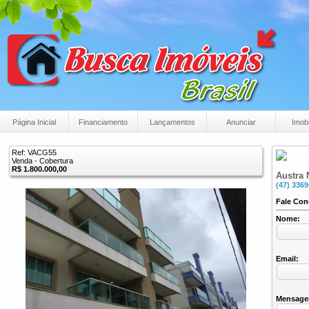
Página Inicial
Financiamento
Lançamentos
Anunciar
Imobi
Ref: VACG55
Venda - Cobertura
R$ 1.800.000,00
Austra 
(47) 3369
Fale Co
Nome:
Email:
Mensage