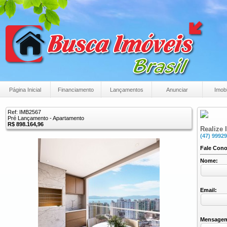
Página Inicial
Financiamento
Lançamentos
Anunciar
Imobi
Ref: IMB2567
Pré Lançamento - Apartamento
R$ 898.164,96
Realize 
(47) 9992
Fale Con
Nome:
Email:
Mensage