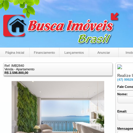
Página Inicial
Financiamento
Lançamentos
Anunciar
Imobi
Ref: IMB2840
Venda - Apartamento
R$ 2.598.800,00
Realize 
(47) 9992
Fale Con
Nome:
Email:
Mensage