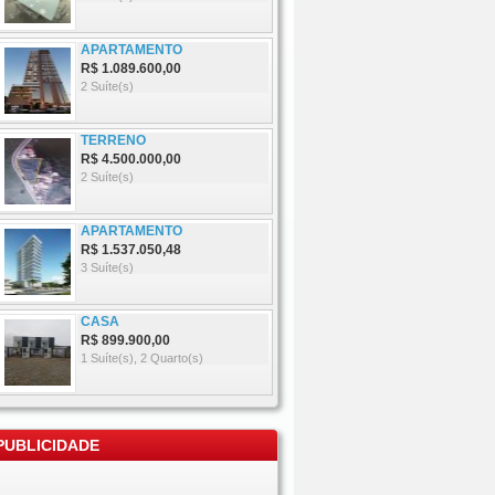
APARTAMENTO
R$ 1.089.600,00
2
Suíte(s)
TERRENO
R$ 4.500.000,00
2
Suíte(s)
APARTAMENTO
R$ 1.537.050,48
3
Suíte(s)
CASA
R$ 899.900,00
1
Suíte(s),
2
Quarto(s)
UBLICIDADE