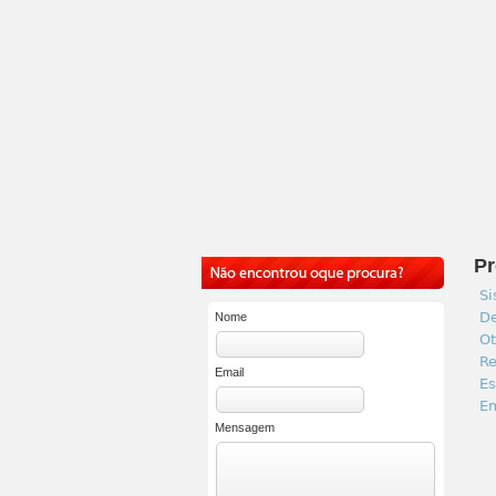
Pr
Si
De
Nome
Ot
Re
Email
Es
Em
Mensagem