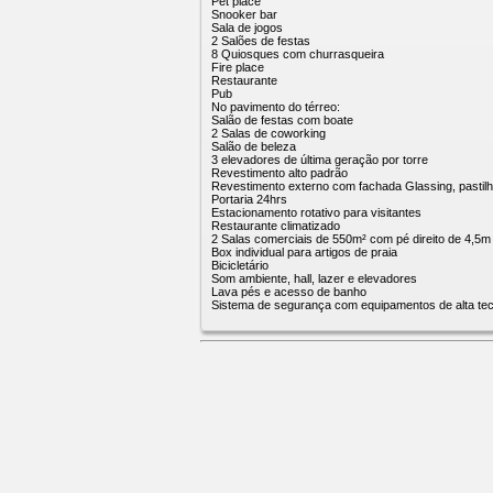
Pet place
Snooker bar
Sala de jogos
2 Salões de festas
8 Quiosques com churrasqueira
Fire place
Restaurante
Pub
No pavimento do térreo:
Salão de festas com boate
2 Salas de coworking
Salão de beleza
3 elevadores de última geração por torre
Revestimento alto padrão
Revestimento externo com fachada Glassing, pastilha
Portaria 24hrs
Estacionamento rotativo para visitantes
Restaurante climatizado
2 Salas comerciais de 550m² com pé direito de 4,5m
Box individual para artigos de praia
Bicicletário
Som ambiente, hall, lazer e elevadores
Lava pés e acesso de banho
Sistema de segurança com equipamentos de alta tec