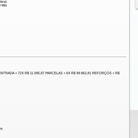
tiva)
0 Mts
E ENTRADA + 72X R$ 11.095,87 PARCELAS + 6X R$ 99.862,81 REFORÇOS + R$
es