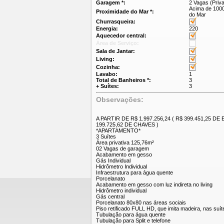
Garagem *:
2 Vagas (Priva
Acima de 100
Proximidade do Mar *:
do Mar
Churrasqueira:
Energia:
220
Aquecedor central:
Área de Serviço:
Sala de Jantar:
Living:
Cozinha:
Lavabo:
1
Total de Banheiros *:
3
+ Suítes:
3
Observações:
A PARTIR DE R$ 1.997.256,24 ( R$ 399.451,25 D
199.725,62 DE CHAVES )
*APARTAMENTO*
3 Suítes
Área privativa 125,76m²
02 Vagas de garagem
Acabamento em gesso
Gás Individual
Hidrômetro Individual
Infraestrutura para água quente
Porcelanato
Acabamento em gesso com luz indireta no living
Hidrômetro individual
Gás central
Porcelanato 80x80 nas áreas sociais
Piso retificado FULL HD, que imita madeira, nas suít
Tubulação para água quente
Tubulação para Split e telefone