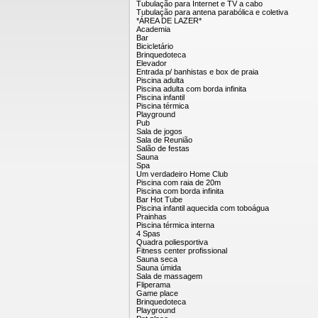
Tubulação para Internet e TV a cabo
Tubulação para antena parabólica e coletiva
*ÁREA DE LAZER*
Academia
Bar
Bicicletário
Brinquedoteca
Elevador
Entrada p/ banhistas e box de praia
Piscina adulta
Piscina adulta com borda infinita
Piscina infantil
Piscina térmica
Playground
Pub
Sala de jogos
Sala de Reunião
Salão de festas
Sauna
Spa
Um verdadeiro Home Club
Piscina com raia de 20m
Piscina com borda infinita
Bar Hot Tube
Piscina infantil aquecida com toboágua
Prainhas
Piscina térmica interna
4 Spas
Quadra poliesportiva
Fitness center profissional
Sauna seca
Sauna úmida
Sala de massagem
Fliperama
Game place
Brinquedoteca
Playground