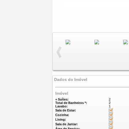
Dados do Imóvel
Imóvel
+ Suítes:
2
Total de Banheiros *:
2
Lavabo:
1
Sala de Estar:
Cozinha:
Living:
Sala de Jantar:
Área de Serviço: