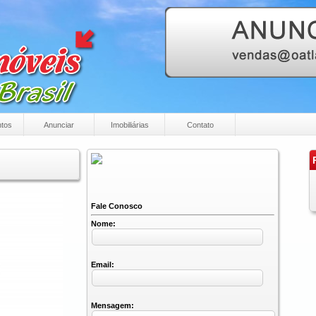
tos
Anunciar
Imobiliárias
Contato
P
Fale Conosco
Nome:
Email:
Mensagem: