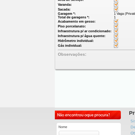
Varanda:
Sacada:
Garagem *:
1 Vaga (Privat
Total de garagens *:
1
Acabamento em gesso:
Piso porcelanato:
Infraestrutura p/ ar condicionado:
Infraestrutura p/ água quente:
Hidrômetro individual:
Gás individual:
Observações:
Pr
Si
De
Nome
Ot