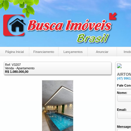
Página Inicial
Financiamento
Lançamentos
Anunciar
Imobi
Ref: V3207
Venda - Apartamento
R$ 1.080.000,00
AIRTON
(47) 996
Fale Co
Nome:
Email:
Mensage