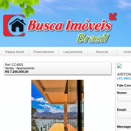
Página Inicial
Financiamento
Lançamentos
Anunciar
Imobi
Ref: CC4001
Venda - Apartamento
R$ 7.200.000,00
AIRTON
(47) 996
Fale Co
Nome:
Email:
Mensage