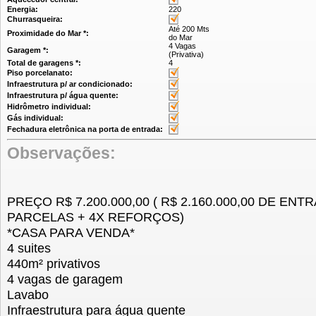
Energia:
220
Churrasqueira:
Até 200 Mts
Proximidade do Mar *:
do Mar
4 Vagas
Garagem *:
(Privativa)
Total de garagens *:
4
Piso porcelanato:
Infraestrutura p/ ar condicionado:
Infraestrutura p/ água quente:
Hidrômetro individual:
Gás individual:
Fechadura eletrônica na porta de entrada:
Observações:
PREÇO R$ 7.200.000,00 ( R$ 2.160.000,00 DE ENTR
PARCELAS + 4X REFORÇOS)
*CASA PARA VENDA*
4 suites
440m² privativos
4 vagas de garagem
Lavabo
Infraestrutura para água quente