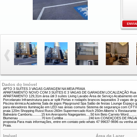
Dados do Imóvel
APTO 3 SUÍTES 3 VAGAS GARAGEM NA MEIA PRAIA
APARTAMENTO NOVO COM 3 SUÍTES E 3 VAGAS DE GARAGEM LOCALIZAÇÃO Rua 250, 9
APARTAMENTO 129,31m área útil 3 suítes Living Lavabo Área de Serviço Acabamento em 
Porcelanato Infraestrutura para ar split Portas e rodapés brancos laqueados 3 vagas
Piscina térmica Academia Sala de jogos Playground Spa Salão de festas Lounge Espaço g
para elevadores Iluminação em LED nas áreas comuns Sistema de segurança com CFT
praia 120m Shopping Russi Russi 260m Supermercado Koch 250m Alberto´s Restaurante DIST
Balneário Camboriu..........15 km Areroporto Nagegantes.....50 km Beto Carreto Word............52
Blumenau .........................70 km Curitiba ...........................240 km CONDIÇOES D
proposta Para mais informações, entre em contato pelo whats 47 99637-9696 ou venha até
Praia.
Imóvel
Área de Lazer