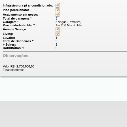
Infraestrutura p/ ar condicionado:
Piso porcelanato:
Acabamento em gesso:
Total de garagens *:
3
Garagem *:
3 Vagas (Privativa)
Proximidade do Mar *:
Até 250 Mts do Mar
Área de Serviço:
Living:
Lavabo:
1
Total de Banheiros *:
3
+ Suítes:
3
Dormitórios *:
0
Observações:
Valor
R$: 2.700.000,00
Financiamento: