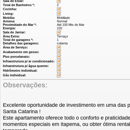
Sala de Estar:
Total de Banheiros *:
2
Cozinha:
Living:
Mobilia:
Mobiliado
Antena:
Normal
Proximidade do Mar *:
Até 100 Mts do Mar
Energia:
220
Sala de Jantar:
Área Extra:
Terraço
Total de garagens *:
1
Detalhes das garagens:
coberta
Área de Serviço:
Acabamento em gesso:
Piso porcelanato:
Infraestrutura p/ ar condicionado:
Infraestrutura p/ água quente:
Hidrômetro individual:
Gás individual:
Observações:
Excelente oportunidade de investimento em uma das p
Santa Catarina !
Este apartamento oferece todo o conforto e praticidad
momentos especiais em Itapema, ou obter ótima renta